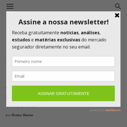
Porto é destaque entre as Top
Companies 2026 do LinkedIn
em São Paulo
CONTEÚDO DE MARCAS
20/05/2026 11:45
por
Denise Bueno