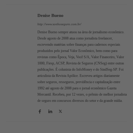
Denise Bueno
http://www.sonhoseguro.com.br/
Denise Bueno sempre atuou na área de jornalismo econômico.
Desde agosto de 2008 atua como jornalista freelancer,
escrevendo matérias sobre finanças para cadernos especiais
produzidos pelo jornal Valor Econômico, bem como para
revistas como Época, Veja, Você S/A, Valor Financeiro, Valor
1000, Fiesp, ACSP, Revista de Seguros (CNSeg) entre outras
publicações. É colunista do InfoMoney e do SindSeg-SP. Foi
articulista da Revista Apólice. Escreveu artigos diariamente
sobre seguros, resseguros, previdência e capitalização entre
1992 até agosto de 2008 para o jornal econômico Gazeta
Mercantil. Recebeu, por 12 vezes, o prêmio de melhor jornalista
de seguro em concursos diversos do setor e da grande mídia.