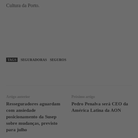
Cultura da Porto.
TAGS
SEGURADORAS
SEGUROS
WhatsApp
Linkedin
Facebook
Artigo anterior
Próximo artigo
Resseguradores aguardam
Pedro Penalva será CEO da
com ansiedade
América Latina da AON
posicionamento da Susep
sobre mudanças, previsto
para julho