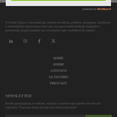
O Sonho Seguro é um portal que conecta executivos, políticos, jornalistas, estudiosos
e consumidores dentro desse setor que vive para vender proteção financeira e
patrimonial, proporcionando um crescimento mais sustentável do mundo.
HOME
SOBRE
CONTATO
GLOSSÁRIO
PRESS-KIT
NEWSLETTER
Receba gratuitamente as notícias, análises e matérias mais quentes do mercado
segurador. Fique por dentro de tudo que está acontecendo!