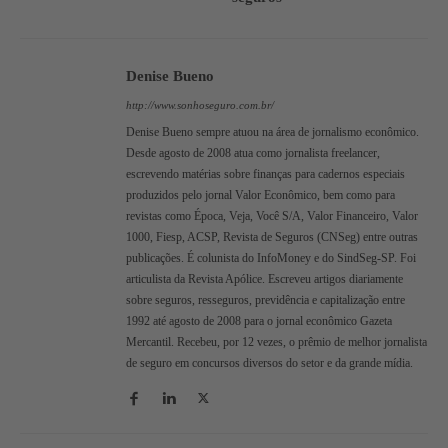
Denise Bueno
http://www.sonhoseguro.com.br/
Denise Bueno sempre atuou na área de jornalismo econômico.
Desde agosto de 2008 atua como jornalista freelancer,
escrevendo matérias sobre finanças para cadernos especiais
produzidos pelo jornal Valor Econômico, bem como para
revistas como Época, Veja, Você S/A, Valor Financeiro, Valor
1000, Fiesp, ACSP, Revista de Seguros (CNSeg) entre outras
publicações. É colunista do InfoMoney e do SindSeg-SP. Foi
articulista da Revista Apólice. Escreveu artigos diariamente
sobre seguros, resseguros, previdência e capitalização entre
1992 até agosto de 2008 para o jornal econômico Gazeta
Mercantil. Recebeu, por 12 vezes, o prêmio de melhor jornalista
de seguro em concursos diversos do setor e da grande mídia.