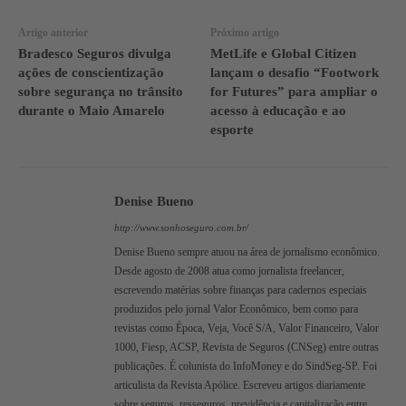
Artigo anterior
Próximo artigo
Bradesco Seguros divulga
MetLife e Global Citizen
ações de conscientização
lançam o desafio “Footwork
sobre segurança no trânsito
for Futures” para ampliar o
durante o Maio Amarelo
acesso à educação e ao
esporte
Denise Bueno
http://www.sonhoseguro.com.br/
Denise Bueno sempre atuou na área de jornalismo econômico.
Desde agosto de 2008 atua como jornalista freelancer,
escrevendo matérias sobre finanças para cadernos especiais
produzidos pelo jornal Valor Econômico, bem como para
revistas como Época, Veja, Você S/A, Valor Financeiro, Valor
1000, Fiesp, ACSP, Revista de Seguros (CNSeg) entre outras
publicações. É colunista do InfoMoney e do SindSeg-SP. Foi
articulista da Revista Apólice. Escreveu artigos diariamente
sobre seguros, resseguros, previdência e capitalização entre