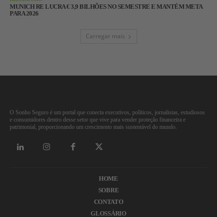
MUNICH RE LUCRA € 3,9 BILHÕES NO SEMESTRE E MANTÉM META
PARA 2026
Carregar mais
O Sonho Seguro é um portal que conecta executivos, políticos, jornalistas, estudiosos
e consumidores dentro desse setor que vive para vender proteção financeira e
patrimonial, proporcionando um crescimento mais sustentável do mundo.
HOME
SOBRE
CONTATO
GLOSSÁRIO