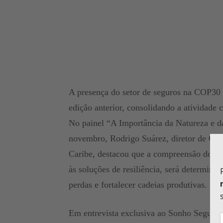
A presença do setor de seguros na COP30 f
edição anterior, consolidando a atividade
No painel “A Importância da Natureza e d
novembro, Rodrigo Suárez, diretor de Cli
Caribe, destacou que a compreensão dos ri
às soluções de resiliência, será determin
perdas e fortalecer cadeias produtivas.
Em entrevista exclusiva ao Sonho Seguro,