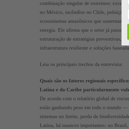
combinação singular de extremos: excesso 
no México, incêndios no Chile, poluição d
ecossistemas amazônicos que sustentam se
energia. Ele afirma que o setor já passou 
estruturação de estratégias preventivas, c
infraestrutura resiliente e soluções basead
Leia os principais trechos da entrevista:
Quais são os fatores regionais específ
Latina e do Caribe particularmente vuln
De acordo com o relatório global de riscos
estão ganhando peso em todo o mundo — ev
sistemas no limite, perda de biodiversidad
Latina, há nuances importantes: no Brasi