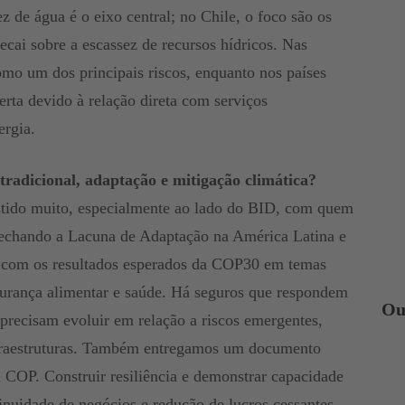
 de água é o eixo central; no Chile, o foco são os
ecai sobre a escassez de recursos hídricos. Nas
omo um dos principais riscos, enquanto nos países
ta devido à relação direta com serviços
ergia.
tradicional, adaptação e mitigação climática?
tido muito, especialmente ao lado do BID, com quem
echando a Lacuna de Adaptação na América Latina e
e com os resultados esperados da COP30 em temas
egurança alimentar e saúde. Há seguros que respondem
Ou
recisam evoluir em relação a riscos emergentes,
fraestruturas. Também entregamos um documento
a COP. Construir resiliência e demonstrar capacidade
tinuidade de negócios e redução de lucros cessantes,