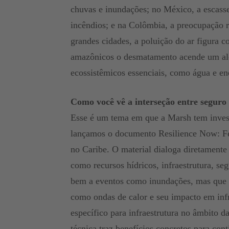
chuvas e inundações; no México, a escassez
incêndios; e na Colômbia, a preocupação r
grandes cidades, a poluição do ar figura c
amazônicos o desmatamento acende um aler
ecossistêmicos essenciais, como água e en
Como você vê a interseção entre seguro 
Esse é um tema em que a Marsh tem inves
lançamos o documento Resilience Now: F
no Caribe. O material dialoga diretament
como recursos hídricos, infraestrutura, s
bem a eventos como inundações, mas que p
como ondas de calor e seu impacto em in
específico para infraestrutura no âmbito d
técnica traz benefícios concretos para con