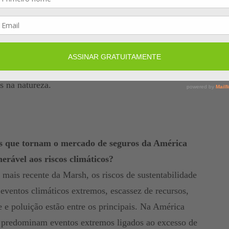
de chuvas e inundações no Brasil, escassez de água
o ar nas grandes metrópoles e pressão sobre
rviços essenciais, como abastecimento de água e
da fase de apenas indenizar danos e começa a atuar na
ombinando transferência de risco com adaptação,
as na natureza.
icos que tornam o mercado de seguros da América
erável aos riscos climáticos?
 mais recente da Marsh, os riscos de sustentabilidade
entos climáticos extremos, escassez de recursos,
e e poluição estão entre os principais. Na América
l, predominam eventos extremos ligados ao excesso de