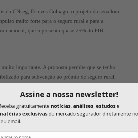
ais da CNseg, Esteves Colnago, o projeto da senadora
pulso muito forte para o seguro rural e para a
tura nacional, que representa quase 25% do PIB
muito importante. A proposta permite que se tenha
bilizado para subvenção ao prêmio de seguro rural,
dade mínima necessária para o planejamento dos
ém permite uma melhor junção entre as políticas de
 Seguro Rural (PSR), além de aproximar o Brasil de
o as dos EUA. Além disso, o projeto moderniza e cria
m fundo rural para catástrofe, um fundo de suma
e vivemos, com grande variação nos eventos