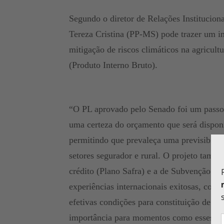
Segundo o diretor de Relações Institucion
Tereza Cristina (PP-MS) pode trazer um im
mitigação de riscos climáticos na agricul
(Produto Interno Bruto).
“O PL aprovado pelo Senado foi um passo 
uma certeza do orçamento que será disponi
permitindo que prevaleça uma previsibili
setores segurador e rural. O projeto tamb
crédito (Plano Safra) e a de Subvenção ao
experiências internacionais exitosas, com
efetivas condições para constituição de u
importância para momentos como esses qu