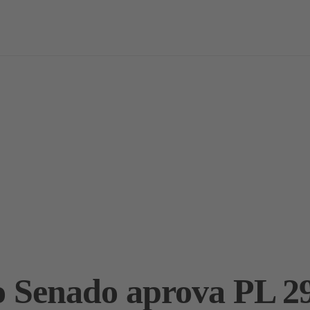
vas
Notícias / Análises
Estudos
Marcas
Podcast
 Senado aprova PL 29