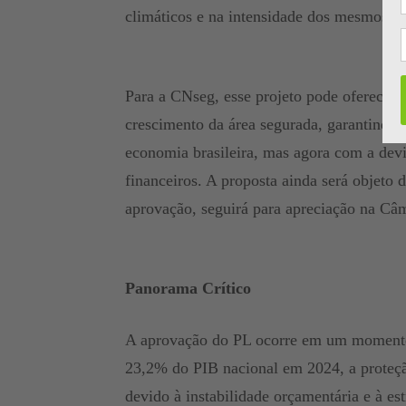
climáticos e na intensidade dos mesmos”, 
Para a CNseg, esse projeto pode oferecer a
crescimento da área segurada, garantindo
economia brasileira, mas agora com a devi
financeiros. A proposta ainda será objeto
aprovação, seguirá para apreciação na Câ
Panorama Crítico
A aprovação do PL ocorre em um momento 
23,2% do PIB nacional em 2024, a proteç
devido à instabilidade orçamentária e à est