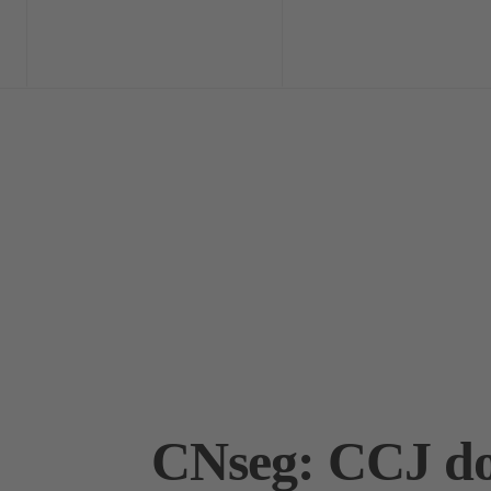
Home
Exclusi
CNseg: CCJ do