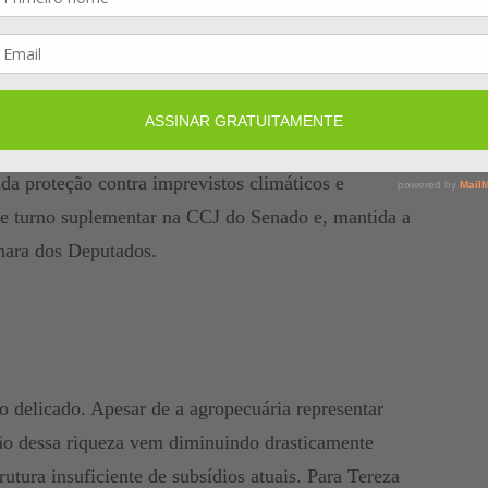
destacou.
s ferramentas necessárias para que o Brasil retome o
 que o agronegócio continue sendo o motor da
da proteção contra imprevistos climáticos e
 de turno suplementar na CCJ do Senado e, mantida a
mara dos Deputados.
delicado. Apesar de a agropecuária representar
ão dessa riqueza vem diminuindo drasticamente
rutura insuficiente de subsídios atuais. Para Tereza