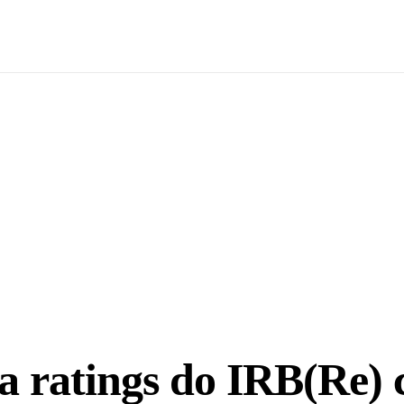
vas
Notícias / Análises
Estudos
Marcas
Podcast
a ratings do IRB(Re)