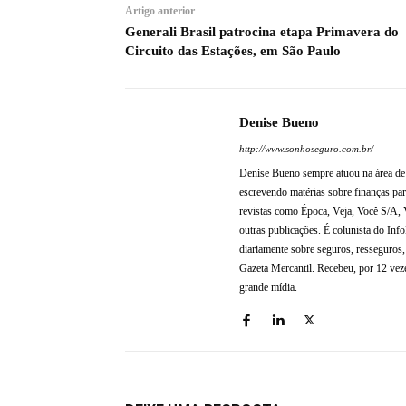
Artigo anterior
Generali Brasil patrocina etapa Primavera do
Circuito das Estações, em São Paulo
Denise Bueno
http://www.sonhoseguro.com.br/
Denise Bueno sempre atuou na área de 
escrevendo matérias sobre finanças pa
revistas como Época, Veja, Você S/A, 
outras publicações. É colunista do Inf
diariamente sobre seguros, resseguros,
Gazeta Mercantil. Recebeu, por 12 veze
grande mídia.