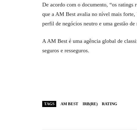
De acordo com o documento, “os ratings r
que a AM Best avalia no nível mais fort
perfil de negócios neutro e uma gestão de
A AM Best é uma agência global de classif
seguros e resseguros.
TAGS
AM BEST
IRB(RE)
RATING
WhatsApp
Linkedin