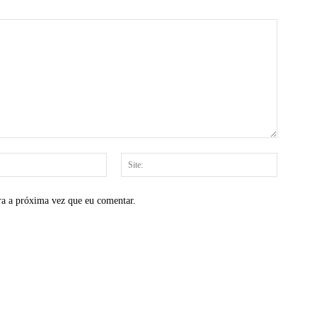
E-
Site:
mail:*
ra a próxima vez que eu comentar.