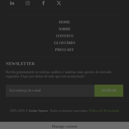
HOME
SOBRE
CONTATO
GLOSSÁRIO
PRESS-KIT
NEWSLETTER
Receba gratuitamente as notícias, análises e matérias mais quentes do mercado
segurador. Fique por dentro de tudo que está acontecendo!
ASSINAR
2005-2026 ©
Sonho Seguro
. Todos os direitos reservados.
Política de Privacidade
Manage consent