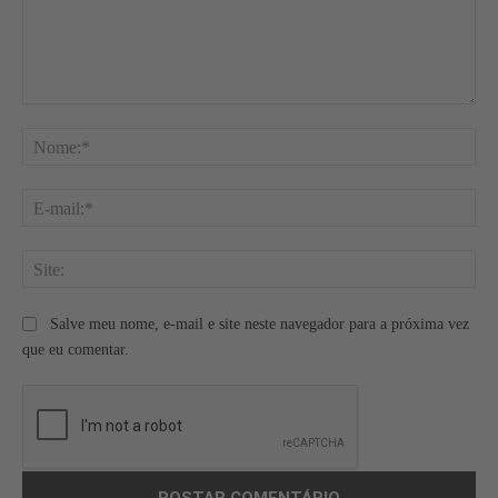
Comentário:
No
E-
mai
Site
Salve meu nome, e-mail e site neste navegador para a próxima vez
que eu comentar.