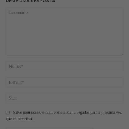
DEIXE UMA RESPOSTA
Comentário:
No
E-
mai
Site
Salve meu nome, e-mail e site neste navegador para a próxima vez
que eu comentar.