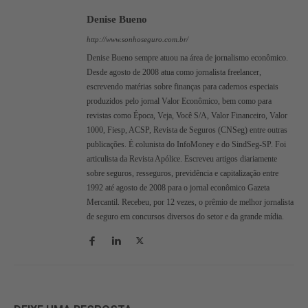
Denise Bueno
http://www.sonhoseguro.com.br/
Denise Bueno sempre atuou na área de jornalismo econômico.
Desde agosto de 2008 atua como jornalista freelancer,
escrevendo matérias sobre finanças para cadernos especiais
produzidos pelo jornal Valor Econômico, bem como para
revistas como Época, Veja, Você S/A, Valor Financeiro, Valor
1000, Fiesp, ACSP, Revista de Seguros (CNSeg) entre outras
publicações. É colunista do InfoMoney e do SindSeg-SP. Foi
articulista da Revista Apólice. Escreveu artigos diariamente
sobre seguros, resseguros, previdência e capitalização entre
1992 até agosto de 2008 para o jornal econômico Gazeta
Mercantil. Recebeu, por 12 vezes, o prêmio de melhor jornalista
de seguro em concursos diversos do setor e da grande mídia.