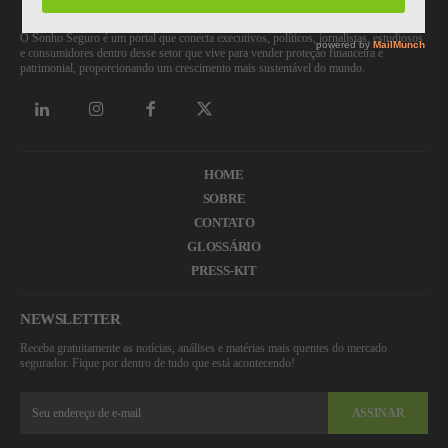
O Sonho Seguro é um portal que conecta executivos, políticos, jornalistas, estudiosos
e consumidores dentro desse setor que vive para vender proteção financeira e
patrimonial, proporcionando um crescimento mais sustentável do mundo.
HOME
SOBRE
CONTATO
GLOSSÁRIO
PRESS-KIT
NEWSLETTER
Receba gratuitamente as notícias, análises e matérias mais quentes do mercado
segurador. Fique por dentro de tudo que está acontecendo!
ASSINAR