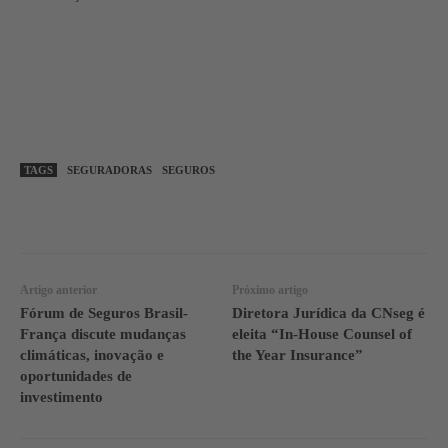
TAGS
SEGURADORAS
SEGUROS
WhatsApp
Linkedin
Facebook
Artigo anterior
Próximo artigo
Fórum de Seguros Brasil-
Diretora Jurídica da CNseg é
França discute mudanças
eleita “In-House Counsel of
climáticas, inovação e
the Year Insurance”
oportunidades de
investimento