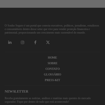
O Sonho Seguro é um portal que conecta executivos, políticos, jornalistas, estudiosos
e consumidores dentro desse setor que vive para vender proteção financeira e
patrimonial, proporcionando um crescimento mais sustentável do mundo.
HOME
SOBRE
CONTATO
GLOSSÁRIO
PRESS-KIT
NEWSLETTER
Receba gratuitamente as notícias, análises e matérias mais quentes do mercado
segurador. Fique por dentro de tudo que está acontecendo!