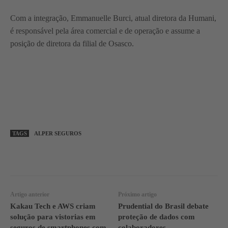
Com a integração, Emmanuelle Burci, atual diretora da Humani,
é responsável pela área comercial e de operação e assume a
posição de diretora da filial de Osasco.
TAGS
ALPER SEGUROS
WhatsApp
Linkedin
Facebook
Artigo anterior
Próximo artigo
Kakau Tech e AWS criam
Prudential do Brasil debate
solução para vistorias em
proteção de dados com
seguros de smartphones com
colaboradores