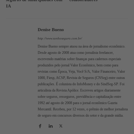
IA
Denise Bueno
http://www.sonhoseguro.com.br/
Denise Bueno sempre atuou na área de jornalismo econômico.
Desde agosto de 2008 atua como jornalista freelancer,
escrevendo matérias sobre finanças para cadernos especiais
produzidos pelo jornal Valor Econômico, bem como para
revistas como Época, Veja, Você S/A, Valor Financeiro, Valor
1000, Fiesp, ACSP, Revista de Seguros (CNSeg) entre outras
publicações. É colunista do InfoMoney e do SindSeg-SP. Foi
articulista da Revista Apólice. Escreveu artigos diariamente
sobre seguros, resseguros, previdência e capitalização entre
1992 até agosto de 2008 para o jornal econômico Gazeta
Mercantil. Recebeu, por 12 vezes, o prêmio de melhor jornalista
de seguro em concursos diversos do setor e da grande mídia.