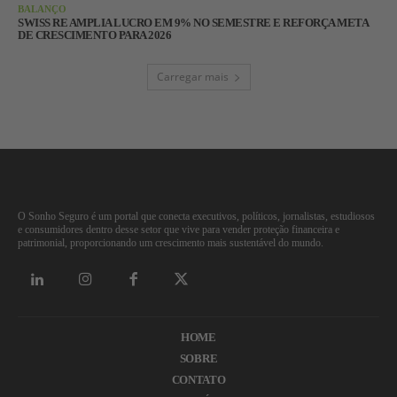
BALANÇO
SWISS RE AMPLIA LUCRO EM 9% NO SEMESTRE E REFORÇA META
DE CRESCIMENTO PARA 2026
Carregar mais
O Sonho Seguro é um portal que conecta executivos, políticos, jornalistas, estudiosos
e consumidores dentro desse setor que vive para vender proteção financeira e
patrimonial, proporcionando um crescimento mais sustentável do mundo.
HOME
SOBRE
CONTATO