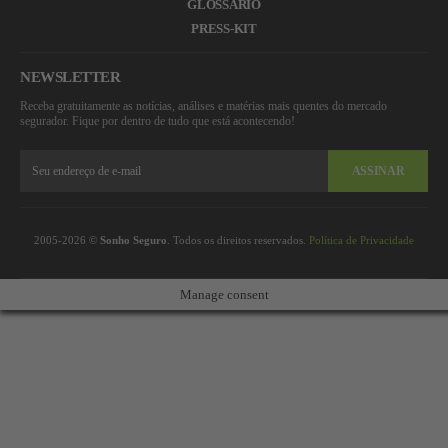
GLOSSÁRIO
PRESS-KIT
NEWSLETTER
Receba gratuitamente as notícias, análises e matérias mais quentes do mercado
segurador. Fique por dentro de tudo que está acontecendo!
ASSINAR
2005-2026 ©
Sonho Seguro
. Todos os direitos reservados.
Política de Privacidade
Manage consent