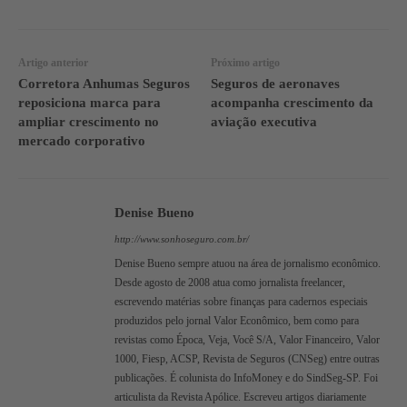
Artigo anterior
Próximo artigo
Corretora Anhumas Seguros
Seguros de aeronaves
reposiciona marca para
acompanha crescimento da
ampliar crescimento no
aviação executiva
mercado corporativo
Denise Bueno
http://www.sonhoseguro.com.br/
Denise Bueno sempre atuou na área de jornalismo econômico.
Desde agosto de 2008 atua como jornalista freelancer,
escrevendo matérias sobre finanças para cadernos especiais
produzidos pelo jornal Valor Econômico, bem como para
revistas como Época, Veja, Você S/A, Valor Financeiro, Valor
1000, Fiesp, ACSP, Revista de Seguros (CNSeg) entre outras
publicações. É colunista do InfoMoney e do SindSeg-SP. Foi
articulista da Revista Apólice. Escreveu artigos diariamente