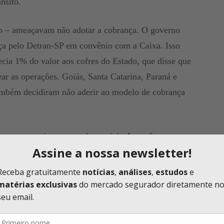
nsito.
lo – ameaçavam não adotar a cobrança. O governo
ança pelo Detran-SP em convênio com a Caixa. Isso
ecia 1% do valor aos cofres do Estado, que disse que
tear as operações. Goiás, Santa Catarina, Paraná e
também decidiram não aderir ao modelo de cobrança
entre motoristas nas redes sociais. Isso não
do veículo podiam ficar isentos de pagar o SPVAT em
 a Superintendência de Seguros Privados (Susep)
 os proprietários de veículos deveriam emitir a guia