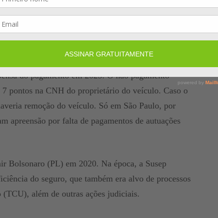
aixa. Ainda segundo a Susep, essa arrecadação seria
enizações a vítimas de acidentes de trânsito,
fizeram acordo.
do que, apesar da ausência de convênio com alguns
ispensa do pagamento em 2025. O não pagamento
e 7 pontos na CNH do proprietário do veículo. Caso o
 haveria remoção do veículo. Só em São Paulo, por
ram apreensão por falta de pagamentos de autuações
air Bolsonaro (PL) em 2020. Na época, a Susep
ciência do seguro, que também era alvo de processos
(TCU), além de outras ações judiciais.