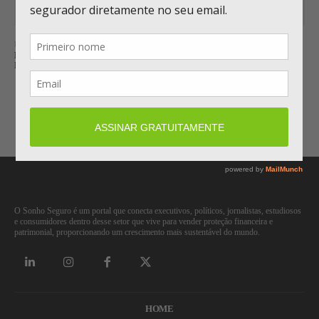
RESSEGURO
MUNICH RE LUCRA € 3,9 BILHÕES NO SEMESTRE E MANTÉM META
PARA 2026
Carregar mais
O Sonho Seguro é um portal que conecta executivos, políticos, jornalistas, estudiosos
e consumidores dentro desse setor que vive para vender proteção financeira e
patrimonial, proporcionando um crescimento mais sustentável do mundo.
HOME