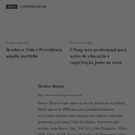
TAGS
COOPERATIVAS
WhatsApp
Linkedin
Facebook
Artigo anterior
Próximo artigo
Bradesco Vida e Previdência
CNseg terá profissional para
amplia portfólio
ações de educação e
capacitação junto ao setor
Denise Bueno
http://www.sonhoseguro.com.br/
Denise Bueno sempre atuou na área de jornalismo econômico.
Desde agosto de 2008 atua como jornalista freelancer,
escrevendo matérias sobre finanças para cadernos especiais
produzidos pelo jornal Valor Econômico, bem como para
revistas como Época, Veja, Você S/A, Valor Financeiro, Valor
1000, Fiesp, ACSP, Revista de Seguros (CNSeg) entre outras