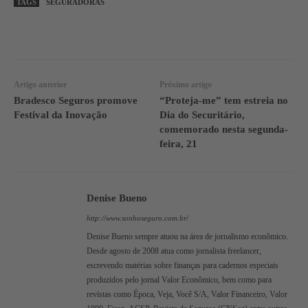
TAGS
SEGURADORAS
WhatsApp
Linkedin
Facebook
Artigo anterior
Próximo artigo
Bradesco Seguros promove
“Proteja-me” tem estreia no
Festival da Inovação
Dia do Securitário,
comemorado nesta segunda-
feira, 21
Denise Bueno
http://www.sonhoseguro.com.br/
Denise Bueno sempre atuou na área de jornalismo econômico.
Desde agosto de 2008 atua como jornalista freelancer,
escrevendo matérias sobre finanças para cadernos especiais
produzidos pelo jornal Valor Econômico, bem como para
revistas como Época, Veja, Você S/A, Valor Financeiro, Valor