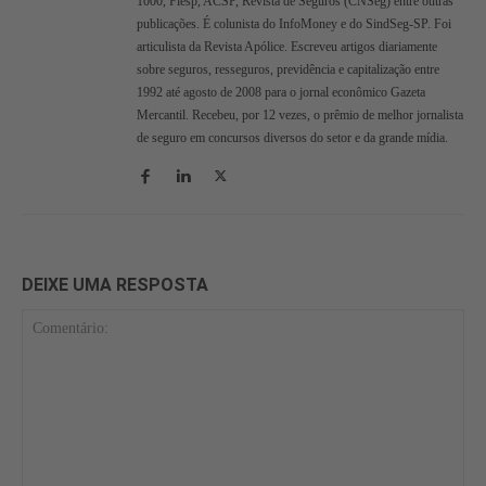
1000, Fiesp, ACSP, Revista de Seguros (CNSeg) entre outras
publicações. É colunista do InfoMoney e do SindSeg-SP. Foi
articulista da Revista Apólice. Escreveu artigos diariamente
sobre seguros, resseguros, previdência e capitalização entre
1992 até agosto de 2008 para o jornal econômico Gazeta
Mercantil. Recebeu, por 12 vezes, o prêmio de melhor jornalista
de seguro em concursos diversos do setor e da grande mídia.
DEIXE UMA RESPOSTA