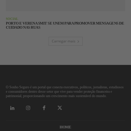
SOCIAL
PORTO E VERENA SMIT SE UNEM PARA PROMOVER MENSAGENS DE
CUIDADO NAS RUAS
Carregar mais
O Sonho Seguro é um portal que conecta executivos, políticos, jornalistas, estudiosos
e consumidores dentro desse setor que vive para vender proteção financeira e
patrimonial, proporcionando um crescimento mais sustentável do mundo.
HOME