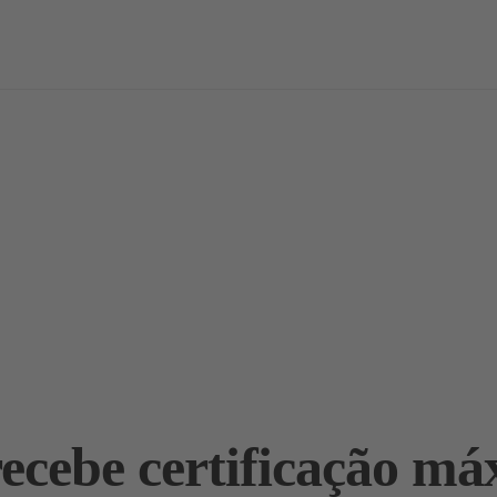
vas
Notícias / Análises
Estudos
Marcas
Podcast
ecebe certificação m