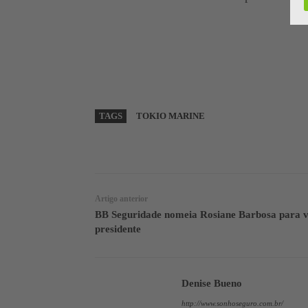
TAGS
TOKIO MARINE
WhatsApp
Linkedin
Artigo anterior
BB Seguridade nomeia Rosiane Barbosa para v
presidente
Denise Bueno
http://www.sonhoseguro.com.br/