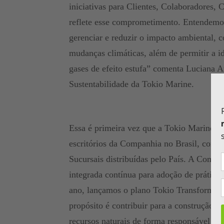
iniciativas para Clientes, Colaboradores,
reflete esse comprometimento. Entendemo
gerenciar e reduzir o impacto ambiental, c
mudanças climáticas, além de permitir a id
gases de efeito estufa” comenta Luciana A
Sustentabilidade da Tokio Marine.
Essa é primeira vez que a Tokio Marine pu
escritórios da Companhia no Brasil, consi
Sucursais distribuídas pelo País. A Comp
integrada contínua para adoção de prática
ano, lançamos o plano Tokio Transforma, 
propósito é contribuir para a construção d
recursos naturais de forma responsável “, 