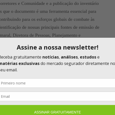
 Corretores e Comunidade e a publicação do inventário
s que o documento é uma ferramenta essencial para
ontribuindo para os esforços globais de combate às
entificação de nossas principais fontes de emissão de
maral, Diretora de Pessoas, Planejamento e
blica o inventário, que contabilizou as emissões dos
derando os prédios administrativos em São Paulo e as
anhia segue focada em planejar uma abordagem
s ESG em sua estratégia de negócios. “No início do
que sustentará nossas ações até 2026. Nosso
e uma sociedade mais justa, transparente e que use os
finaliza Luciana.