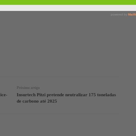
Facebook
Twitter
Telegram
Próximo artigo
ice-
Insurtech Pitzi pretende neutralizar 175 toneladas
de carbono até 2025