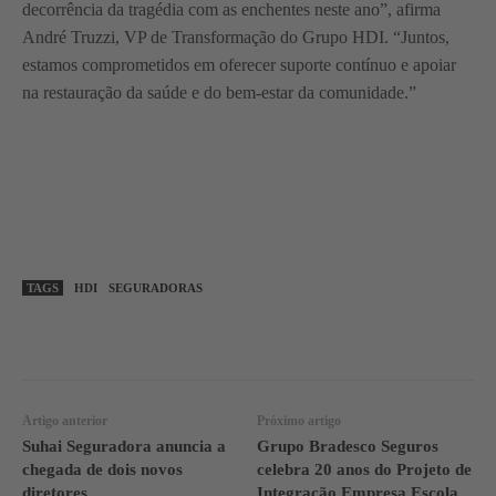
decorrência da tragédia com as enchentes neste ano”, afirma
André Truzzi, VP de Transformação do Grupo HDI. “Juntos,
estamos comprometidos em oferecer suporte contínuo e apoiar
na restauração da saúde e do bem-estar da comunidade.”
TAGS
HDI
SEGURADORAS
WhatsApp
Linkedin
Facebook
Artigo anterior
Próximo artigo
Suhai Seguradora anuncia a
Grupo Bradesco Seguros
chegada de dois novos
celebra 20 anos do Projeto de
diretores
Integração Empresa Escola