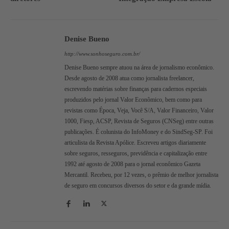
Denise Bueno
http://www.sonhoseguro.com.br/
Denise Bueno sempre atuou na área de jornalismo econômico.
Desde agosto de 2008 atua como jornalista freelancer,
escrevendo matérias sobre finanças para cadernos especiais
produzidos pelo jornal Valor Econômico, bem como para
revistas como Época, Veja, Você S/A, Valor Financeiro, Valor
1000, Fiesp, ACSP, Revista de Seguros (CNSeg) entre outras
publicações. É colunista do InfoMoney e do SindSeg-SP. Foi
articulista da Revista Apólice. Escreveu artigos diariamente
sobre seguros, resseguros, previdência e capitalização entre
1992 até agosto de 2008 para o jornal econômico Gazeta
Mercantil. Recebeu, por 12 vezes, o prêmio de melhor jornalista
de seguro em concursos diversos do setor e da grande mídia.