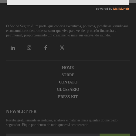
O Sonho Seguro é um portal que conecta executivos, políticos, jornalistas, estudiosos
e consumidores dentro desse setor que vive para vender proteção financeira e
patrimonial, proporcionando um crescimento mais sustentável do mundo.
HOME
SOBRE
CONTATO
GLOSSÁRIO
PRESS-KIT
NEWSLETTER
Receba gratuitamente as notícias, análises e matérias mais quentes do mercado
segurador. Fique por dentro de tudo que está acontecendo!