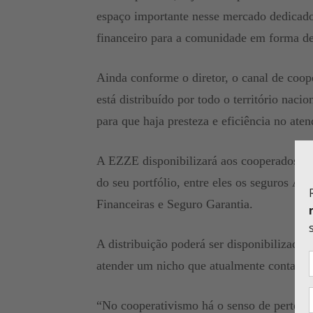
espaço importante nesse mercado dedicado
financeiro para a comunidade em forma de
Ainda conforme o diretor, o canal de coope
está distribuído por todo o território naci
para que haja presteza e eficiência no aten
A EZZE disponibilizará aos cooperados de 
do seu portfólio, entre eles os seguros Au
Financeiras e Seguro Garantia.
A distribuição poderá ser disponibilizada
atender um nicho que atualmente conta com
“No cooperativismo há o senso de pertenci