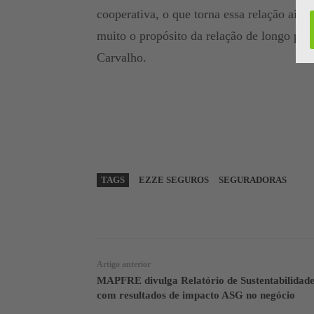
cooperativa, o que torna essa relação aind
muito o propósito da relação de longo pra
Carvalho.
TAGS
EZZE SEGUROS
SEGURADORAS
WhatsApp
Linkedin
Artigo anterior
MAPFRE divulga Relatório de Sustentabilidad
com resultados de impacto ASG no negócio