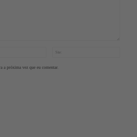
E-
Site:
mail:*
ra a próxima vez que eu comentar.