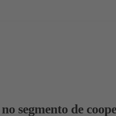
vas
Notícias / Análises
Estudos
Marcas
Podcast
no segmento de coope