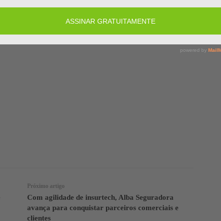
a mais consolidada e duradoura. Esse fato reforça
zo que a EZZE está buscando”, finaliza Everson
Facebook
Twitter
Telegram
Próximo artigo
e
Com agilidade de insurtech, Alba Seguradora
avança para conquistar parceiros comerciais e
clientes