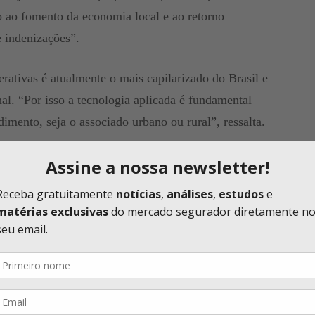
 ao fomento da economia local e ao retorno
 indenizações”.
rativas é atualmente o mais capilarizado do Brasil e
onal. “Por isso a tecnologia aplicada é fundamental
dimento, seja o associado urbano ou rural”, ressalta.
diferentes tipos de negócios os mais de 70 produtos
tomóvel, Frota, Transportes, Empresarial, Linhas
 por meio remoto ou no ponto de venda físico para
 uma relativa baixa cobertura securitária.
mento e fidelidade do cooperado junto à sua