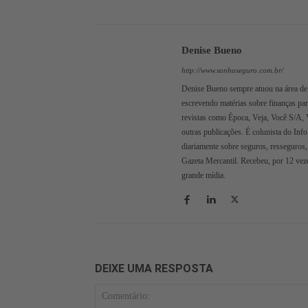
Denise Bueno
http://www.sonhoseguro.com.br/
Denise Bueno sempre atuou na área de 
escrevendo matérias sobre finanças pa
revistas como Época, Veja, Você S/A, 
outras publicações. É colunista do Inf
diariamente sobre seguros, resseguros,
Gazeta Mercantil. Recebeu, por 12 veze
grande mídia.
DEIXE UMA RESPOSTA