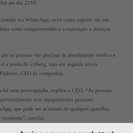
Sul até dia 22/05.
 acionado via WhatsApp, sirva como suporte em um
ares estão comprometidos e a exposição a doenças
 que as pessoas vão precisar de atendimento médico e
ro é a ponta do iceberg, mas em seguida novos
 Pinheiro, CEO da companhia.
m foi uma preocupação, explica o CEO. “As pessoas
e provavelmente sem equipamentos pessoais.
App, que pode ser acionado de qualquer aparelho,
e momento”, conclui.