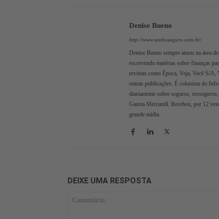
Denise Bueno
http://www.sonhoseguro.com.br/
Denise Bueno sempre atuou na área de 
escrevendo matérias sobre finanças pa
revistas como Época, Veja, Você S/A, 
outras publicações. É colunista do Inf
diariamente sobre seguros, resseguros,
Gazeta Mercantil. Recebeu, por 12 veze
grande mídia.
DEIXE UMA RESPOSTA