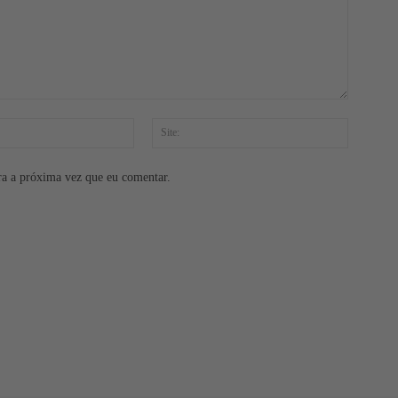
E-
Site:
mail:*
ra a próxima vez que eu comentar.