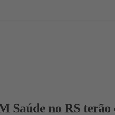
vas
Notícias / Análises
Estudos
Marcas
Podcast
M Saúde no RS terão 