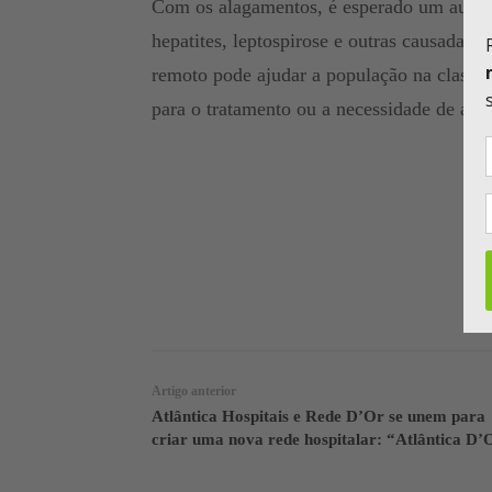
Com os alagamentos, é esperado um aumen
hepatites, leptospirose e outras causadas
remoto pode ajudar a população na classif
para o tratamento ou a necessidade de ate
WhatsApp
Linkedin
Artigo anterior
Atlântica Hospitais e Rede D’Or se unem para
criar uma nova rede hospitalar: “Atlântica D’