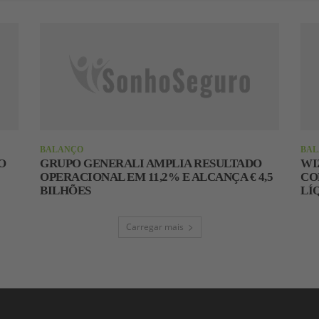
BALANÇO
BA
O
GRUPO GENERALI AMPLIA RESULTADO
WI
OPERACIONAL EM 11,2% E ALCANÇA € 4,5
CO
BILHÕES
LÍ
Carregar mais