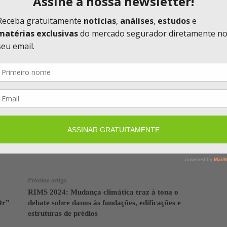
to em casos de doenças como diarreias, tétano,
 pela falta de saneamento. O atendimento médico
icação de gravidade dos casos e oferecer orientações
ndimento presencial imediato.
Facebook
Twitter
Telegram
Próximo artigo
RIMS 2024: Mudança climática traz à tona o
Or”
debate sobre danos às fundações, edificações e
estruturas de prédios