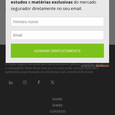
RESSEGURO
MUNICH RE LUCRA € 3,9 BILHÕES NO SEMESTRE E MANTÉM META
PARA 2026
Carregar mais
O Sonho Seguro é um portal que conecta executivos, políticos, jornalistas, estudiosos
e consumidores dentro desse setor que vive para vender proteção financeira e
patrimonial, proporcionando um crescimento mais sustentável do mundo.
HOME
SOBRE
CONTATO