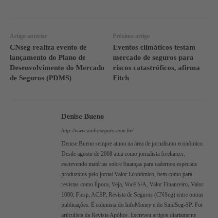
Artigo anterior
Próximo artigo
CNseg realiza evento de
Eventos climáticos testam
lançamento do Plano de
mercado de seguros para
Desenvolvimento do Mercado
riscos catastróficos, afirma
de Seguros (PDMS)
Fitch
Denise Bueno
http://www.sonhoseguro.com.br/
Denise Bueno sempre atuou na área de jornalismo econômico.
Desde agosto de 2008 atua como jornalista freelancer,
escrevendo matérias sobre finanças para cadernos especiais
produzidos pelo jornal Valor Econômico, bem como para
revistas como Época, Veja, Você S/A, Valor Financeiro, Valor
1000, Fiesp, ACSP, Revista de Seguros (CNSeg) entre outras
publicações. É colunista do InfoMoney e do SindSeg-SP. Foi
articulista da Revista Apólice. Escreveu artigos diariamente