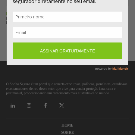
RATING
FITCH REAFIRMA RATING ‘AA-’ DO GRUPO GENERALI, COM
PERSPECTIVA ESTÁVEL
Carregar mais
O Sonho Seguro é um portal que conecta executivos, políticos, jornalistas, estudiosos
e consumidores dentro desse setor que vive para vender proteção financeira e
patrimonial, proporcionando um crescimento mais sustentável do mundo.
HOME
SOBRE