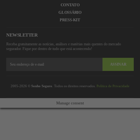
CONTATO
GLOSSÁRIO
PRESS-KIT
NEWSLETTER
Receba gratuitamente as notícias, análises e matérias mais quentes do mercado
segurador. Fique por dentro de tudo que está acontecendo!
ASSINAR
2005-2026 ©
Sonho Seguro
. Todos os direitos reservados.
Política de Privacidade
Manage consent