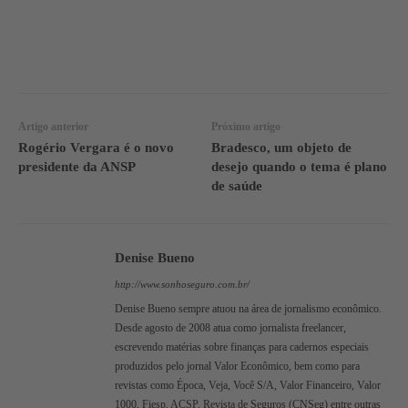
WhatsApp
Linkedin
Facebook
Artigo anterior
Próximo artigo
Rogério Vergara é o novo
Bradesco, um objeto de
presidente da ANSP
desejo quando o tema é plano
de saúde
Denise Bueno
http://www.sonhoseguro.com.br/
Denise Bueno sempre atuou na área de jornalismo econômico.
Desde agosto de 2008 atua como jornalista freelancer,
escrevendo matérias sobre finanças para cadernos especiais
produzidos pelo jornal Valor Econômico, bem como para
revistas como Época, Veja, Você S/A, Valor Financeiro, Valor
1000, Fiesp, ACSP, Revista de Seguros (CNSeg) entre outras