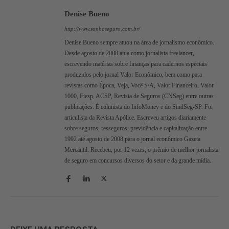
Denise Bueno
http://www.sonhoseguro.com.br/
Denise Bueno sempre atuou na área de jornalismo econômico.
Desde agosto de 2008 atua como jornalista freelancer,
escrevendo matérias sobre finanças para cadernos especiais
produzidos pelo jornal Valor Econômico, bem como para
revistas como Época, Veja, Você S/A, Valor Financeiro, Valor
1000, Fiesp, ACSP, Revista de Seguros (CNSeg) entre outras
publicações. É colunista do InfoMoney e do SindSeg-SP. Foi
articulista da Revista Apólice. Escreveu artigos diariamente
sobre seguros, resseguros, previdência e capitalização entre
1992 até agosto de 2008 para o jornal econômico Gazeta
Mercantil. Recebeu, por 12 vezes, o prêmio de melhor jornalista
de seguro em concursos diversos do setor e da grande mídia.