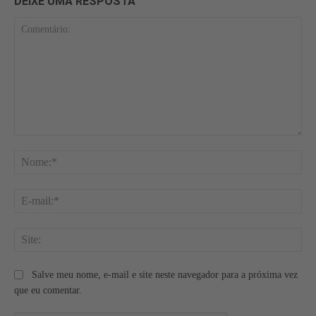
DEIXE UMA RESPOSTA
Comentário:
No
E-
mai
Site
Salve meu nome, e-mail e site neste navegador para a próxima vez
que eu comentar.