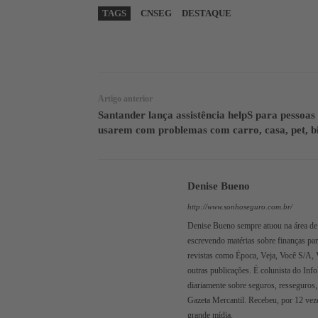
TAGS
CNSEG
DESTAQUE
WhatsApp
Linkedin
Artigo anterior
Santander lança assistência helpS para pessoas
usarem com problemas com carro, casa, pet, b
Denise Bueno
http://www.sonhoseguro.com.br/
Denise Bueno sempre atuou na área de 
escrevendo matérias sobre finanças pa
revistas como Época, Veja, Você S/A, 
outras publicações. É colunista do Inf
diariamente sobre seguros, resseguros,
Gazeta Mercantil. Recebeu, por 12 veze
grande mídia.