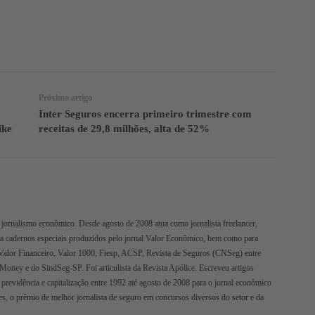
Facebook
Twitter
Telegram
Próximo artigo
Inter Seguros encerra primeiro trimestre com
ike
receitas de 29,8 milhões, alta de 52%
jornalismo econômico. Desde agosto de 2008 atua como jornalista freelancer,
ra cadernos especiais produzidos pelo jornal Valor Econômico, bem como para
Valor Financeiro, Valor 1000, Fiesp, ACSP, Revista de Seguros (CNSeg) entre
oMoney e do SindSeg-SP. Foi articulista da Revista Apólice. Escreveu artigos
 previdência e capitalização entre 1992 até agosto de 2008 para o jornal econômico
s, o prêmio de melhor jornalista de seguro em concursos diversos do setor e da