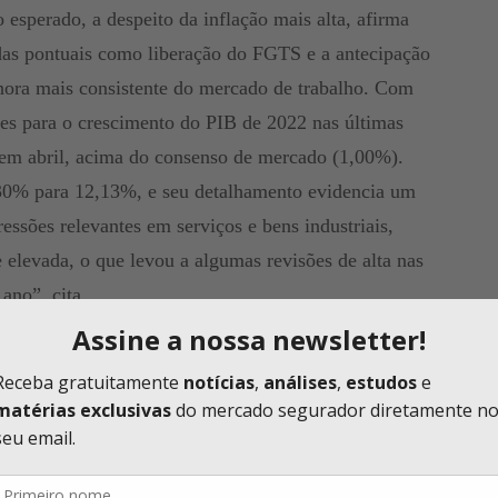
 esperado, a despeito da inflação mais alta, afirma
as pontuais como liberação do FGTS e a antecipação
ora mais consistente do mercado de trabalho. Com
ões para o crescimento do PIB de 2022 nas últimas
em abril, acima do consenso de mercado (1,00%).
30% para 12,13%, e seu detalhamento evidencia um
essões relevantes em serviços e bens industriais,
 elevada, o que levou a algumas revisões de alta nas
ano”, cita.
 de Expectativas Econômicas
desta semana no