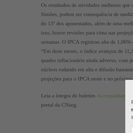
Os resultados de atividades melhores que o
Simões, podem ser consequência de medid
do 13º dos aposentados, além de uma melh
isso, houve revisões para cima nas projeç
semanas. O IPCA registrou alta de 1,06% 
“Em doze meses, o índice avançou de 11,
quadro inflacionário ainda adverso, com pr
núcleos rodando em alta e difusão bastante
projeções para o IPCA neste e no próximo 
Leia a íntegra do boletim
Acompanhamento
portal da CNseg.