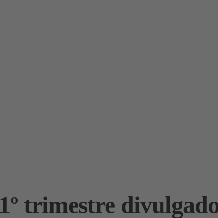
vas
Notícias / Análises
Estudos
Marcas
Podcast
º trimestre divulgado