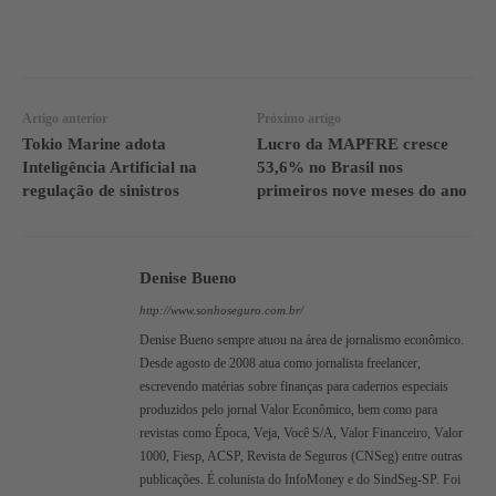
WhatsApp
Linkedin
Facebook
Artigo anterior
Próximo artigo
Tokio Marine adota
Lucro da MAPFRE cresce
Inteligência Artificial na
53,6% no Brasil nos
regulação de sinistros
primeiros nove meses do ano
Denise Bueno
http://www.sonhoseguro.com.br/
Denise Bueno sempre atuou na área de jornalismo econômico.
Desde agosto de 2008 atua como jornalista freelancer,
escrevendo matérias sobre finanças para cadernos especiais
produzidos pelo jornal Valor Econômico, bem como para
revistas como Época, Veja, Você S/A, Valor Financeiro, Valor
1000, Fiesp, ACSP, Revista de Seguros (CNSeg) entre outras
publicações. É colunista do InfoMoney e do SindSeg-SP. Foi