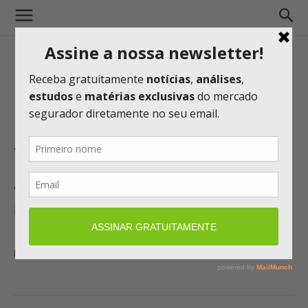
Valor 1000: É hora de
acelerar as mudanças
EXCLUSIVAS
MERCADO
30/10/2020 08:55
por
Denise Bueno