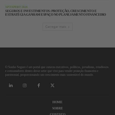
XP EXPERT 2026
SEGUROS E INVESTIMENTOS: PROTEÇÃO, CRESCIMENTO E
ESTRATÉGIA GANHAM ESPAÇO NO PLANEJAMENTO FINANCEIRO
Carregar mais
O Sonho Seguro é um portal que conecta executivos, políticos, jornalistas, estudiosos
e consumidores dentro desse setor que vive para vender proteção financeira e
patrimonial, proporcionando um crescimento mais sustentável do mundo.
HOME
SOBRE
CONTATO